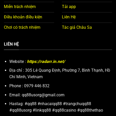
Miễn trách nhiệm
Tải app
Điều khoản điều kiện
Liên Hệ
Chơi có trách nhiệm
Tác giả Châu Sa
LIÊN HỆ
Website :
https://radarr.in.net/
Địa chỉ : 305 Lê Quang Định, Phường 7, Bình Thạnh, Hồ
Chí Minh, Vietnam
Phone : 0979 446 832
Email:
qq88usorg@gmail.com
Hastag: #qq88 #nhacaiqq88 #trangchuqq88
#qq88usorg #linkqq88 #qq88casino #qq88thethao