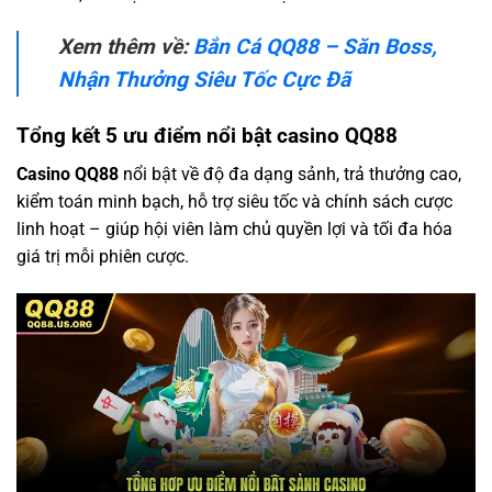
Xem thêm về:
Bắn Cá QQ88 – Săn Boss,
Nhận Thưởng Siêu Tốc Cực Đã
Tổng kết 5 ưu điểm nổi bật casino QQ88
Casino QQ88
nổi bật về độ đa dạng sảnh, trả thưởng cao,
kiểm toán minh bạch, hỗ trợ siêu tốc và chính sách cược
linh hoạt – giúp hội viên làm chủ quyền lợi và tối đa hóa
giá trị mỗi phiên cược.