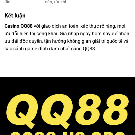
lần
toàn, tức thì.
Kết luận
Casino QQ88
với giao dịch an toàn, xác thực rõ ràng, mọi
ưu đãi hiển thị công khai. Gia nhập ngay hôm nay để nhận
ưu đãi độc quyền, tận hưởng không gian giải trí quốc tế và
các sảnh game đình đám nhất cùng QQ88.