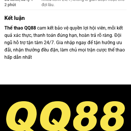
2 phút
đợi lâu.
Kết luận
Thể thao QQ88
cam kết bảo vệ quyền lợi hội viên, mỗi kết
quả xác thực, thanh toán đúng hạn, hoàn trả rõ ràng. Đội
ngũ hỗ trợ tận tâm 24/7. Gia nhập ngay để tận hưởng ưu
đãi, nhận thưởng đều đặn, làm chủ mọi trận cược thể thao
hấp dẫn nhất