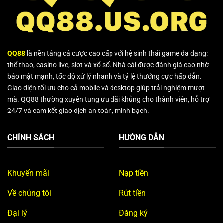
QQ88
là nền tảng cá cược cao cấp với hệ sinh thái game đa dạng:
thể thao, casino live, slot và xổ số. Nhà cái được đánh giá cao nhờ
bảo mật mạnh, tốc độ xử lý nhanh và tỷ lệ thưởng cực hấp dẫn.
Giao diện tối ưu cho cả mobile và desktop giúp trải nghiệm mượt
mà. QQ88 thường xuyên tung ưu đãi khủng cho thành viên, hỗ trợ
24/7 và cam kết giao dịch an toàn, minh bạch.
CHÍNH SÁCH
HƯỚNG DẪN
Khuyến mãi
Nạp tiền
Về chúng tôi
Rút tiền
Đại lý
Đăng ký