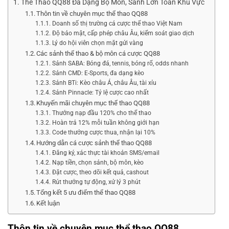
Thể Thao QQ88 Đa Dạng Bộ Môn, Sảnh Lớn Toàn Khu Vực
Thôn tin về chuyên mục thể thao QQ88
Doanh số thị trường cá cược thể thao Việt Nam
Độ bảo mật, cấp phép châu Âu, kiểm soát giao dịch
Lý do hội viên chọn mặt gửi vàng
Các sảnh thể thao & bộ môn cá cược QQ88
Sảnh SABA: Bóng đá, tennis, bóng rổ, odds nhanh
Sảnh CMD: E-Sports, đa dạng kèo
Sảnh BTi: Kèo châu Á, châu Âu, tài xỉu
Sảnh Pinnacle: Tỷ lệ cược cao nhất
Khuyến mãi chuyên mục thể thao QQ88
Thưởng nạp đầu 120% cho thể thao
Hoàn trả 12% mỗi tuần không giới hạn
Code thưởng cược thua, nhận lại 10%
Hướng dẫn cá cược sảnh thể thao QQ88
Đăng ký, xác thực tài khoản SMS/email
Nạp tiền, chọn sảnh, bộ môn, kèo
Đặt cược, theo dõi kết quả, cashout
Rút thưởng tự động, xử lý 3 phút
Tổng kết 5 ưu điểm thể thao QQ88
Kết luận
Thôn tin về chuyên mục thể thao QQ88