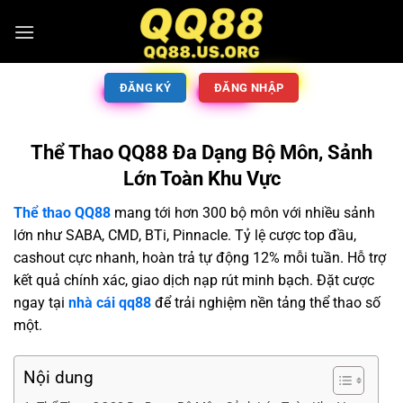
ĐĂNG KÝ
ĐĂNG NHẬP
Thể Thao QQ88 Đa Dạng Bộ Môn, Sảnh
Lớn Toàn Khu Vực
Thể thao QQ88
mang tới hơn 300 bộ môn với nhiều sảnh
lớn như SABA, CMD, BTi, Pinnacle. Tỷ lệ cược top đầu,
cashout cực nhanh, hoàn trả tự động 12% mỗi tuần. Hỗ trợ
kết quả chính xác, giao dịch nạp rút minh bạch. Đặt cược
ngay tại
nhà cái qq88
để trải nghiệm nền tảng thể thao số
một.
Nội dung