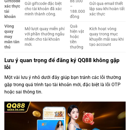
Giftcode
88.000
Gửi giftcode đặc biệt
Gửi qua email thiết
xác thực
–
cho tài khoản đã xác
lập sau khi hoàn tất
tài
188.000
minh thành công.
xác thực
khoản
đồng
Vòng
Quà
Mở lượt quay miễn phí
Kích hoạt vòng
quay
hiện vật
với phần thưởng ngẫu
quay trong mục
may
hoặc
nhiên cho tài khoản
khuyến mãi sau khi
mắn tân
tiền
mới.
tạo account
thủ
thưởng
Lưu ý quan trọng để đăng ký QQ88 không gặp
lỗi
Một vài lưu ý nhỏ dưới đây giúp bạn tránh các lỗi thường
gặp trong quá trình tạo tài khoản mới, đặc biệt là lỗi OTP
hoặc sai thông tin.