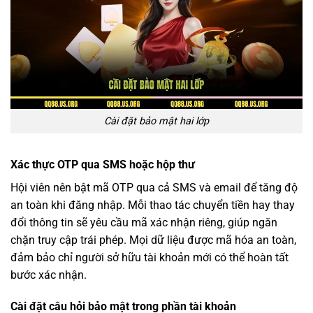
Cài đặt bảo mật hai lớp
Xác thực OTP qua SMS hoặc hộp thư
Hội viên nên bật mã OTP qua cả SMS và email để tăng độ
an toàn khi đăng nhập. Mỗi thao tác chuyển tiền hay thay
đổi thông tin sẽ yêu cầu mã xác nhận riêng, giúp ngăn
chặn truy cập trái phép. Mọi dữ liệu được mã hóa an toàn,
đảm bảo chỉ người sở hữu tài khoản mới có thể hoàn tất
bước xác nhận.
Cài đặt câu hỏi bảo mật trong phần tài khoản