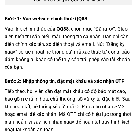
Bước 1: Vào website chính thức QQ88
Vào link chính thức của
QQ88
, chọn mục “Đăng ký”. Giao
diện hiển thị sẵn biểu mẫu thông tin cá nhân. Bạn chỉ cần
điền chính xác tên, số điện thoại và email. Nút “Đăng ký
ngay” sẽ kích hoạt hệ thống gửi mã xác thực tự động, bảo
đảm không ai khác có thể truy cập trái phép vào tài khoản
của bạn.
Bước 2: Nhập thông tin, đặt mật khẩu và xác nhận OTP
Tiếp theo, hội viên cần đặt mật khẩu có độ bảo mật cao,
bao gồm chữ in hoa, chữ thường, số và ký tự đặc biệt. Sau
khi hoàn tất, hệ thống sẽ gửi mã OTP qua tin nhắn SMS
hoặc email để xác nhận. Mã OTP chỉ có hiệu lực trong thời
gian ngắn, vì vậy nên nhập ngay để hoàn tất quy trình kích
hoạt tài khoản an toàn.