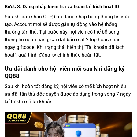
Bước 3: Đăng nhập kiểm tra và hoàn tất kích hoạt ID
Sau khi xác nhận OTP, bạn đăng nhập bằng thông tin vừa
tạo. Account mới sẽ được gắn tự động vào hệ thống
thưởng tân thủ. Tại bước này, hội viên có thể bổ sung
thông tin ngân hàng, cài đặt bảo mật 2 lớp hoặc nhận
ngay giftcode. Khi trạng thái hiển thị “Tài khoản đã kích
hoạt”, quá trình đăng ký chính thức hoàn tất.
Ưu đãi dành cho hội viên mới sau khi đăng ký
QQ88
Sau khi hoàn tất đăng ký, hội viên có thể kích hoạt nhiều
ưu đãi tân thủ độc quyền được áp dụng trong vòng 7 ngày
kể từ khi mở tài khoản.