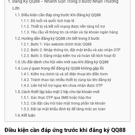
Đăng Ký QQ88 – Nhanh Gọn Trong 3 Bước Nhận Thưởng
Lớn
Điều kiện cần đáp ứng trước khi đăng ký QQ88
Độ tuổi và quốc tịch hợp lệ
Thiết bị và kết nối mạng được nền tảng hỗ trợ
Yêu cầu về thông tin cá nhân và tài khoản ngân hàng
Hướng dẫn đăng ký QQ88 chi tiết trong 3 bước
Bước 1: Vào website chính thức QQ88
Bước 2: Nhập thông tin, đặt mật khẩu và xác nhận OTP
Bước 3: Đăng nhập kiểm tra và hoàn tất kích hoạt ID
Ưu đãi dành cho hội viên mới sau khi đăng ký QQ88
Lưu ý quan trọng để đăng ký QQ88 không gặp lỗi
Kiểm tra chính tả và số điện thoại khi điền form
Tránh thao tác nhiều thiết bị cùng lúc khi đăng ký
Liên hệ hỗ trợ ngay khi chưa nhận được OTP
Cách thiết lập bảo mật 2 lớp cho tài khoản mới
Xác thực OTP qua SMS hoặc hộp thư
Cài đặt câu hỏi bảo mật trong phần tài khoản
Đặt lại mật khẩu định kỳ để tăng mức an toàn
Kết luận
Điều kiện cần đáp ứng trước khi đăng ký QQ88