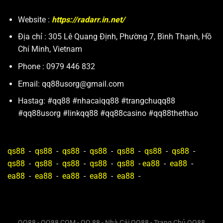
Website :
https://radarr.in.net/
Địa chỉ : 305 Lê Quang Định, Phường 7, Bình Thạnh, Hồ
Chí Minh, Vietnam
Hệ sinh thái sản phẩm QQ88 nổi bật đa dạng
Phone : 0979 446 832
Email:
qq88usorg@gmail.com
Ưu điểm
Hỗ trợ,
Sản
Quy mô, tính
Tỷ lệ trả
Hastag: #qq88 #nhacaiqq88 #trangchuqq88
dành cho hội
chăm
phẩm
năng nổi bật
thưởng/RTP
viên
sóc
#qq88usorg #linkqq88 #qq88casino #qq88thethao
Chọn bàn tự
120+ bàn, đa
24/7,
do, trả
Casino
sảnh AG, PP,
RTP 98.5%,
bảo
thưởng
trực
SA, Evolution,
trả thưởng
mật
qs88
-
qs88
-
qs88
-
qs88
-
qs88
-
qs88
-
qs88
-
realtime,
tuyến
Ezugi; dealer
tự động
từng
qs88
-
qs88
-
qs88
-
qs88
-
qs88
-
ea88
-
ea88
-
livestream
thật
phiên
sắc nét
ea88
-
ea88
-
ea88
-
ea88
-
ea88
-
Đặt cược
1000+
Hỗ trợ
nhanh, odds
Tỷ lệ cược
Thể
kèo/ngày, sảnh
trận
realtime,
top thị
thao
SABA, CMD,
đấu,
cashout linh
trường
Pinnacle, BTi
mobile
QQ88 - QQ88 COM - QQ 88 - Nhà Cái QQ88 - Trang Chủ QQ88