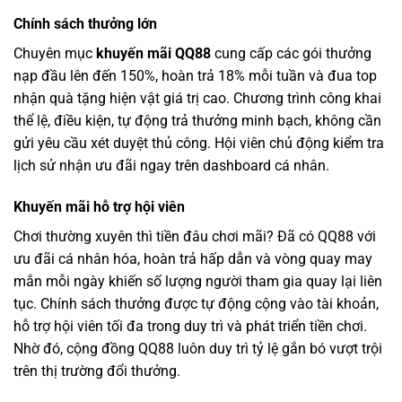
Chính sách thưởng lớn
Chuyên mục
khuyến mãi QQ88
cung cấp các gói thưởng
nạp đầu lên đến 150%, hoàn trả 18% mỗi tuần và đua top
nhận quà tặng hiện vật giá trị cao. Chương trình công khai
thể lệ, điều kiện, tự động trả thưởng minh bạch, không cần
gửi yêu cầu xét duyệt thủ công. Hội viên chủ động kiểm tra
lịch sử nhận ưu đãi ngay trên dashboard cá nhân.
Khuyến mãi hỗ trợ hội viên
Chơi thường xuyên thì tiền đâu chơi mãi? Đã có QQ88 với
ưu đãi cá nhân hóa, hoàn trả hấp dẫn và vòng quay may
mắn mỗi ngày khiến số lượng người tham gia quay lại liên
tục. Chính sách thưởng được tự động cộng vào tài khoản,
hỗ trợ hội viên tối đa trong duy trì và phát triển tiền chơi.
Nhờ đó, cộng đồng QQ88 luôn duy trì tỷ lệ gắn bó vượt trội
trên thị trường đổi thưởng.