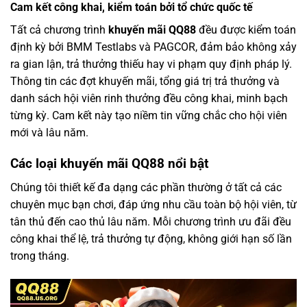
Cam kết công khai, kiểm toán bởi tổ chức quốc tế
Tất cả chương trình
khuyến mãi QQ88
đều được kiểm toán
định kỳ bởi BMM Testlabs và PAGCOR, đảm bảo không xảy
ra gian lận, trả thưởng thiếu hay vi phạm quy định pháp lý.
Thông tin các đợt khuyến mãi, tổng giá trị trả thưởng và
danh sách hội viên rinh thưởng đều công khai, minh bạch
từng kỳ. Cam kết này tạo niềm tin vững chắc cho hội viên
mới và lâu năm.
Các loại khuyến mãi QQ88 nổi bật
Chúng tôi thiết kế đa dạng các phần thường ở tất cả các
chuyên mục bạn chơi, đáp ứng nhu cầu toàn bộ hội viên, từ
tân thủ đến cao thủ lâu năm. Mỗi chương trình ưu đãi đều
công khai thể lệ, trả thưởng tự động, không giới hạn số lần
trong tháng.