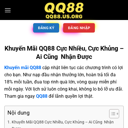
ĐĂNG KÝ
ĐĂNG NHẬP
Khuyến Mãi QQ88 Cực Nhiều, Cực Khủng –
Ai Cũng Nhận Được
Khuyến mãi QQ88
cập nhật liên tục các chương trình có lợi
cho bạn. Như nạp đầu nhận thưởng lớn, hoàn trả tối đa
18% mỗi tuần, đua top rinh quà lớn, vòng quay miễn phí
mỗi ngày. Với lịch sử luôn công khai, không lo bỏ lỡ ưu đãi.
Tham gia ngay
QQ88
để lãnh quyền lợi thật.
Nội dung
Khuyến Mãi QQ88 Cực Nhiều, Cực Khủng – Ai Cũng Nhận