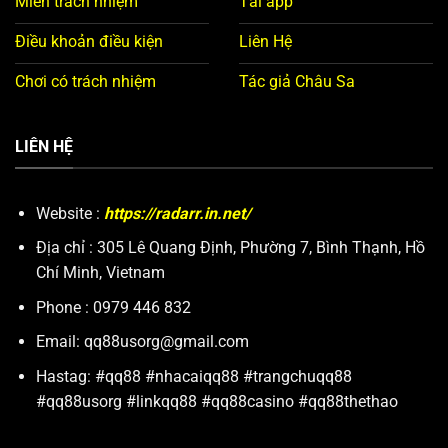
Miễn trách nhiệm
Tải app
Điều khoản điều kiện
Liên Hệ
Chơi có trách nhiệm
Tác giả Châu Sa
LIÊN HỆ
Website :
https://radarr.in.net/
Địa chỉ : 305 Lê Quang Định, Phường 7, Bình Thạnh, Hồ
Chí Minh, Vietnam
Phone : 0979 446 832
Email:
qq88usorg@gmail.com
Hastag: #qq88 #nhacaiqq88 #trangchuqq88
#qq88usorg #linkqq88 #qq88casino #qq88thethao