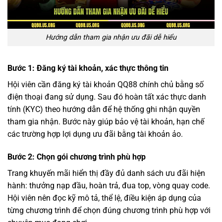
Hướng dẫn tham gia nhận ưu đãi dễ hiểu
Bước 1: Đăng ký tài khoản, xác thực thông tin
Hội viên cần đăng ký tài khoản QQ88 chính chủ bằng số
điện thoại đang sử dụng. Sau đó hoàn tất xác thực danh
tính (KYC) theo hướng dẫn để hệ thống ghi nhận quyền
tham gia nhận. Bước này giúp bảo vệ tài khoản, hạn chế
các trường hợp lợi dụng ưu đãi bằng tài khoản ảo.
Bước 2: Chọn gói chương trình phù hợp
Trang khuyến mãi hiển thị đầy đủ danh sách ưu đãi hiện
hành: thưởng nạp đầu, hoàn trả, đua top, vòng quay code.
Hội viên nên đọc kỹ mô tả, thể lệ, điều kiện áp dụng của
từng chương trình để chọn đúng chương trình phù hợp với