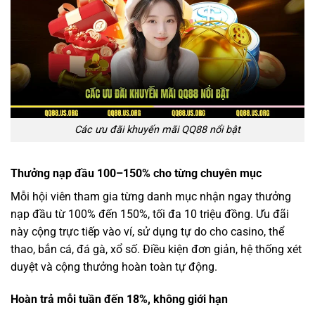
Các ưu đãi khuyến mãi QQ88 nổi bật
Thưởng nạp đầu 100–150% cho từng chuyên mục
Mỗi hội viên tham gia từng danh mục nhận ngay thưởng
nạp đầu từ 100% đến 150%, tối đa 10 triệu đồng. Ưu đãi
này cộng trực tiếp vào ví, sử dụng tự do cho casino, thể
thao, bắn cá, đá gà, xổ số. Điều kiện đơn giản, hệ thống xét
duyệt và cộng thưởng hoàn toàn tự động.
Hoàn trả mỗi tuần đến 18%, không giới hạn