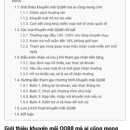
Được
Giới thiệu khuyến mãi QQ88 mà ai cũng mong chờ
Chính sách thưởng lớn
Khuyến mãi hỗ trợ hội viên
Cam kết công khai, kiểm toán bởi tổ chức quốc tế
Các loại khuyến mãi QQ88 nổi bật
Thưởng nạp đầu 100–150% cho từng chuyên mục
Hoàn trả mỗi tuần đến 18%, không giới hạn
Tham gia vòng quay may mắn nhận code miễn phí mỗi
ngày
Điều kiện nhận và lưu ý khi tham gia nhận tiền tặng
Quy định nạp tối thiểu, xác thực tài khoản
Yêu cầu cược hợp lệ và thời gian nhận thưởng
Hỗ trợ khiếu nại, xử lý sự cố nhận thưởng
Hướng dẫn tham gia chương trình khuyến mãi QQ88
Bước 1: Đăng ký tài khoản, xác thực thông tin
Bước 2: Chọn gói chương trình phù hợp
Bước 3: Nạp tiền, nhập mã khuyến mãi nếu có
Bước 4: Kiểm tra ví và theo dõi lịch sử
Lưu ý kích hoạt khuyến mãi QQ88
Kết luận
Giới thiệu khuyến mãi QQ88 mà ai cũng mong