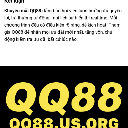
Kết luận
Khuyến mãi QQ88
đảm bảo hội viên luôn hưởng đủ quyền
lợi, trả thưởng tự động, mọi lịch sử hiển thị realtime. Mỗi
chương trình đều có điều kiện rõ ràng, dễ kích hoạt. Tham
gia QQ88 để nhận mọi ưu đãi mới nhất, tăng vốn, chủ
động kiểm tra ưu đãi bất cứ lúc nào.