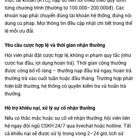
thực tài khoản (KYC), nạp số tiền tối thiểu theo quy định
từng chương trình (thường từ 100.000–200.000đ). Các
khoản nạp phải chuyển đúng tài khoản hệ thống, đúng nội
dung cú pháp. Mọi thông tin đều cập nhật chi tiết trong thể
lệ mỗi ưu đãi.
Yêu cầu cược hợp lệ và thời gian nhận thưởng
Hội viên phải đặt cược hợp lệ, không vi phạm quy tắc (như
cược hai đầu, lợi dụng hoàn trả). Thời gian cộng thưởng
được công bố rõ ràng – thưởng nạp đầu trả ngay, hoàn trả
thường trả vào cuối tuần hoặc đầu tháng. Trường hợp phát
hiện bất thường, hệ thống có quyền kiểm tra và hoãn trả
thưởng.
Hỗ trợ khiếu nại, xử lý sự cố nhận thưởng
Nếu có thắc mắc hoặc sự cố về nhận thưởng, hội viên liên
hệ ngay đội ngũ CSKH 24/7 qua livechat hoặc hotline. Tất
cả khiếu nại sẽ được xử lý trong vòng 2–24 giờ, lịch sử