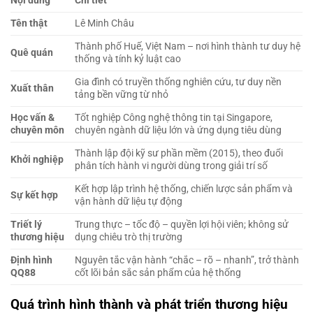
Nội dung
Chi tiết
Tên thật
Lê Minh Châu
Thành phố Huế, Việt Nam – nơi hình thành tư duy hệ
Quê quán
thống và tính kỷ luật cao
Gia đình có truyền thống nghiên cứu, tư duy nền
Xuất thân
tảng bền vững từ nhỏ
Học vấn &
Tốt nghiệp Công nghệ thông tin tại Singapore,
chuyên môn
chuyên ngành dữ liệu lớn và ứng dụng tiêu dùng
Thành lập đội kỹ sư phần mềm (2015), theo đuổi
Khởi nghiệp
phân tích hành vi người dùng trong giải trí số
Kết hợp lập trình hệ thống, chiến lược sản phẩm và
Sự kết hợp
vận hành dữ liệu tự động
Triết lý
Trung thực – tốc độ – quyền lợi hội viên; không sử
thương hiệu
dụng chiêu trò thị trường
Định hình
Nguyên tắc vận hành “chắc – rõ – nhanh”, trở thành
QQ88
cốt lõi bản sắc sản phẩm của hệ thống
Quá trình hình thành và phát triển thương hiệu