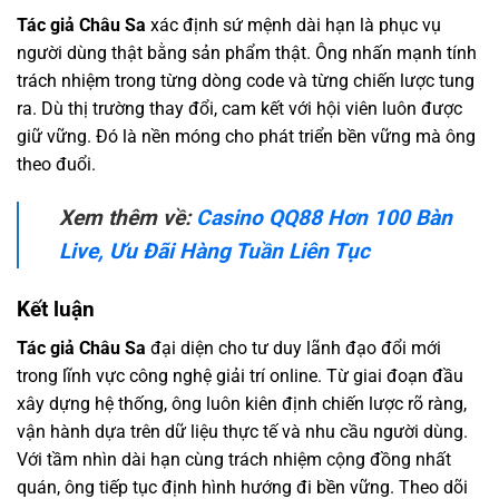
Tác giả Châu Sa
xác định sứ mệnh dài hạn là phục vụ
người dùng thật bằng sản phẩm thật. Ông nhấn mạnh tính
trách nhiệm trong từng dòng code và từng chiến lược tung
ra. Dù thị trường thay đổi, cam kết với hội viên luôn được
giữ vững. Đó là nền móng cho phát triển bền vững mà ông
theo đuổi.
Xem thêm về:
Casino QQ88 Hơn 100 Bàn
Live, Ưu Đãi Hàng Tuần Liên Tục
Kết luận
Tác giả Châu Sa
đại diện cho tư duy lãnh đạo đổi mới
trong lĩnh vực công nghệ giải trí online. Từ giai đoạn đầu
xây dựng hệ thống, ông luôn kiên định chiến lược rõ ràng,
vận hành dựa trên dữ liệu thực tế và nhu cầu người dùng.
Với tầm nhìn dài hạn cùng trách nhiệm cộng đồng nhất
quán, ông tiếp tục định hình hướng đi bền vững. Theo dõi