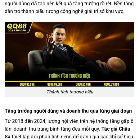
người dùng đã tạo nên kết quả tăng trưởng rõ rệt. Nền tảng
dần trở thành biểu tượng công nghệ giải trí số khu vực.
Thành tích thương hiệu
Tăng trưởng người dùng và doanh thu qua từng giai đoạn
Từ 2018 đến 2024, lượng hội viên trên hệ thống tăng gấp 6
lần, doanh thu trung bình tăng đều mỗi quý.
Tác giả Châu
Sa
thiết lập đội phân tích riêng để đánh giá các chỉ số hiệu