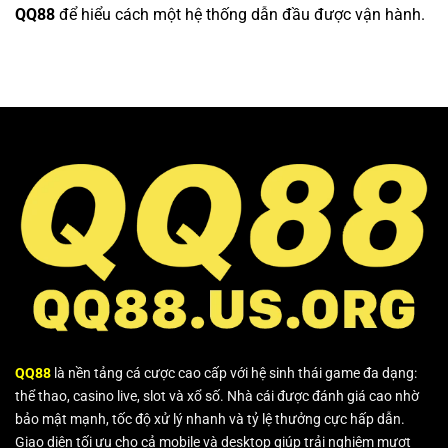
QQ88
để hiểu cách một hệ thống dẫn đầu được vận hành.
QQ88
là nền tảng cá cược cao cấp với hệ sinh thái game đa dạng:
thể thao, casino live, slot và xổ số. Nhà cái được đánh giá cao nhờ
bảo mật mạnh, tốc độ xử lý nhanh và tỷ lệ thưởng cực hấp dẫn.
Giao diện tối ưu cho cả mobile và desktop giúp trải nghiệm mượt