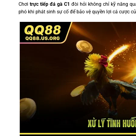
Chơi
trực tiếp đá gà C1
đòi hỏi không chỉ kỹ năng q
phó khi phát sinh sự cố để bảo vệ quyền lợi cá cược c