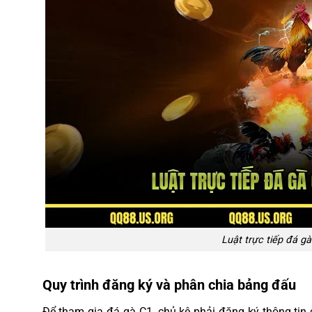
Luật trực tiếp đá g
Quy trình đăng ký và phân chia bảng đấu
Để tham gia đá gà C1, chủ kê phải đăng ký thông tin ch