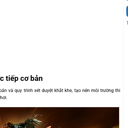
c tiếp cơ bản
ản và quy trình xét duyệt khắt khe, tạo nên môi trường thi
hơi.