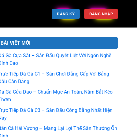
ĐĂNG KÝ
ĐĂNG NHẬP
BÀI VIẾT MỚI
Đá Gà Cựa Sắt – Sân Đấu Quyết Liệt Với Ngón Nghề
Đỉnh Cao
Trực Tiếp Đá Gà C1 – Sân Chơi Đẳng Cấp Với Bảng
Đấu Cân Bằng
Đá Gà Cửa Dao – Chuẩn Mực An Toàn, Nắm Bắt Kèo
Thơm
Trực Tiếp Đá Gà C3 – Sàn Đấu Công Bằng Nhất Hiện
Nay
Bắn Cá Hải Vương – Mang Lại Lợi Thế Săn Thưởng Ổn
Định