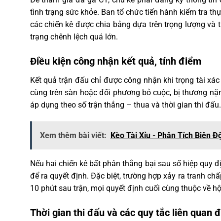
tình trạng sức khỏe. Ban tổ chức tiến hành kiểm tra thự
các chiến kê được chia bảng dựa trên trọng lượng và t
trạng chênh lệch quá lớn.
Điều kiện công nhận kết quả, tính điểm
Kết quả trận đấu chỉ được công nhận khi trọng tài xác 
cùng trên sàn hoặc đối phương bỏ cuộc, bị thương nặng
áp dụng theo số trận thắng – thua và thời gian thi đấu
Xem thêm bài viết:
Kèo Tài Xỉu - Phân Tích Biên 
Nếu hai chiến kê bất phân thắng bại sau số hiệp quy đ
để ra quyết định. Đặc biệt, trường hợp xảy ra tranh ch
10 phút sau trận, mọi quyết định cuối cùng thuộc về h
Thời gian thi đấu và các quy tắc liên quan đ