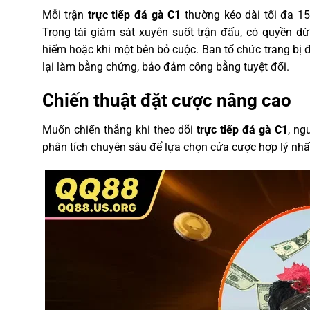
Mỗi trận
trực tiếp đá gà C1
thường kéo dài tối đa 15
Trọng tài giám sát xuyên suốt trận đấu, có quyền dừ
hiểm hoặc khi một bên bỏ cuộc. Ban tổ chức trang bị 
lại làm bằng chứng, bảo đảm công bằng tuyệt đối.
Chiến thuật đặt cược nâng cao
Muốn chiến thắng khi theo dõi
trực tiếp đá gà C1
, ng
phân tích chuyên sâu để lựa chọn cửa cược hợp lý nhất