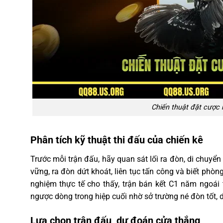
Chiến thuật đặt cược 
Phân tích kỹ thuật thi đấu của chiến kê
Trước mỗi trận đấu, hãy quan sát lối ra đòn, di chuy
vững, ra đòn dứt khoát, liên tục tấn công và biết phòn
nghiệm thực tế cho thấy, trận bán kết C1 năm ngoái t
ngược dòng trong hiệp cuối nhờ sở trường né đòn tốt, 
Lựa chọn trận đấu, dự đoán cửa thắng