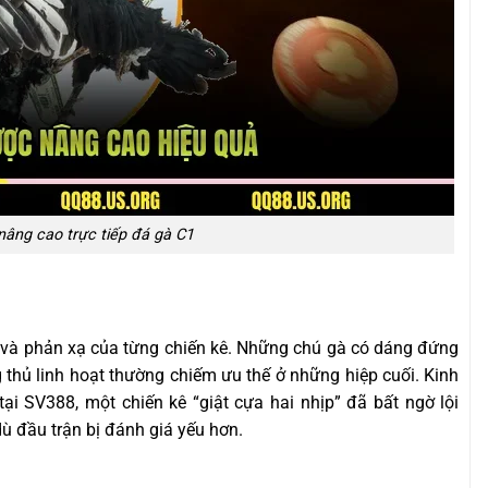
nâng cao trực tiếp đá gà C1
ển và phản xạ của từng chiến kê. Những chú gà có dáng đứng
g thủ linh hoạt thường chiếm ưu thế ở những hiệp cuối. Kinh
ại SV388, một chiến kê “giật cựa hai nhịp” đã bất ngờ lội
dù đầu trận bị đánh giá yếu hơn.