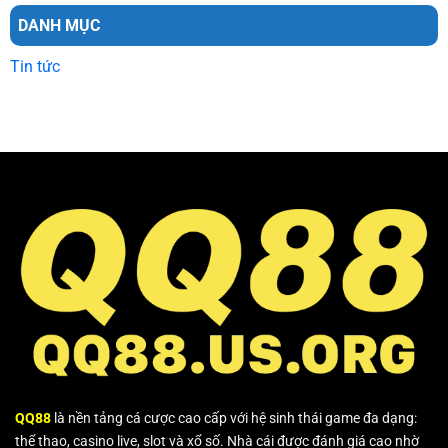
DANH MỤC
Tin tức
QQ88
là nền tảng cá cược cao cấp với hệ sinh thái game đa dạng:
thể thao, casino live, slot và xổ số. Nhà cái được đánh giá cao nhờ