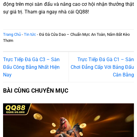
động trên mọi sàn đấu và nâng cao cơ hội nhận thưởng thật
sự giá trị. Tham gia ngay nhà cái QQ88!
Trang Chủ
-
Tin tức
-
Đá Gà Cửa Dao – Chuẩn Mực An Toàn, Nắm Bắt Kèo
Thơm
Trực Tiếp Đá Gà C3 – Sàn
Trực Tiếp Đá Gà C1 – Sân
Đấu Công Bằng Nhất Hiện
Chơi Đẳng Cấp Với Bảng Đấu
Nay
Cân Bằng
BÀI CÙNG CHUYÊN MỤC