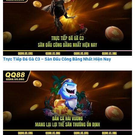
Trực Tiếp Đá Gà C3 – Sàn Đấu Công Bằng Nhất Hiện Nay