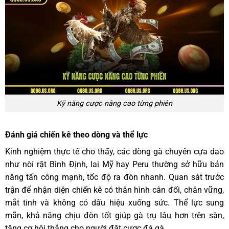
Kỹ năng cược nâng cao từng phiên
Đánh giá chiến kê theo dòng và thể lực
Kinh nghiệm thực tế cho thấy, các dòng gà chuyên cựa dao
như nòi rặt Bình Định, lai Mỹ hay Peru thường sở hữu bản
năng tấn công mạnh, tốc độ ra đòn nhanh. Quan sát trước
trận để nhận diện chiến kê có thân hình cân đối, chân vững,
mắt tinh và không có dấu hiệu xuống sức. Thể lực sung
mãn, khả năng chịu đòn tốt giúp gà trụ lâu hơn trên sàn,
tăng cơ hội thắng cho người đặt cược đá gà.