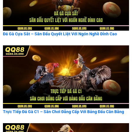
Đá Gà Cựa Sắt – Sân Đấu Quyết Liệt Với Ngón Nghề Đỉnh Cao
Trực Tiếp Đá Gà C1 – Sân Chơi Đẳng Cấp Với Bảng Đấu Cân Bằng