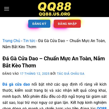
ĐĂNG KÝ
ĐĂNG NHẬP
Trang Chủ
-
Tin tức
-
Đá Gà Cửa Dao – Chuẩn Mực An Toàn,
Nắm Bắt Kèo Thơm
Đá Gà Cửa Dao – Chuẩn Mực An Toàn, Nắm
Bắt Kèo Thơm
ĐĂNG VÀO
17 THÁNG 12, 2025
BỞI
TÁC GIẢ CHÂU SA
Đá gà cửa dao
nổi bật nhờ các quy định rõ ràng về kích
thước, kiểm soát trang bị và xác nhận kết quả công khai,
minh bạch. Mỗi phiên đấu đều có đội ngũ trọng tài giám sát
sát sao, loại trừ mọi nguy cơ gian lận. Kết hợp kinh nghiệm
chọn dòng gà mạnh và chiến lược vào tiền đúng lúc
QQ88