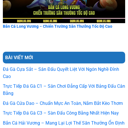
Bắn Cá Long Vương – Chiến Trường Săn Thưởng Tốc Độ Cao
BÀI VIẾT MỚI
Đá Gà Cựa Sắt – Sân Đấu Quyết Liệt Với Ngón Nghề Đỉnh
Cao
Trực Tiếp Đá Gà C1 – Sân Chơi Đẳng Cấp Với Bảng Đấu Cân
Bằng
Đá Gà Cửa Dao – Chuẩn Mực An Toàn, Nắm Bắt Kèo Thơm
Trực Tiếp Đá Gà C3 – Sàn Đấu Công Bằng Nhất Hiện Nay
Bắn Cá Hải Vương – Mang Lại Lợi Thế Săn Thưởng Ổn Định