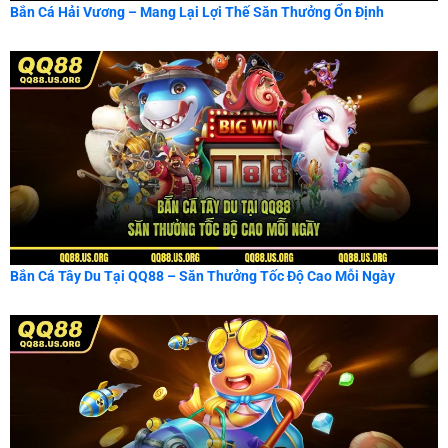
Bắn Cá Hải Vương – Mang Lại Lợi Thế Săn Thưởng Ổn Định
Bắn Cá Tây Du Tại QQ88 – Săn Thưởng Tốc Độ Cao Mỗi Ngày