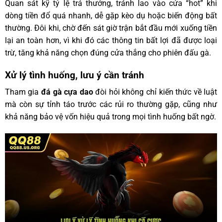
Quan sát kỹ tỷ lệ trả thưởng, tránh lao vào cửa “hot” khi
dòng tiền đổ quá nhanh, dễ gặp kèo dụ hoặc biến động bất
thường. Đôi khi, chờ đến sát giờ trận bắt đầu mới xuống tiền
lại an toàn hơn, vì khi đó các thông tin bất lợi đã được loại
trừ, tăng khả năng chọn đúng cửa thắng cho phiên đấu gà.
Xử lý tình huống, lưu ý cần tránh
Tham gia
đá gà cựa dao
đòi hỏi không chỉ kiến thức về luật
mà còn sự tỉnh táo trước các rủi ro thường gặp, cũng như
khả năng bảo vệ vốn hiệu quả trong mọi tình huống bất ngờ.