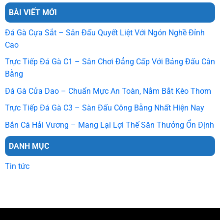
BÀI VIẾT MỚI
Đá Gà Cựa Sắt – Sân Đấu Quyết Liệt Với Ngón Nghề Đỉnh
Cao
Trực Tiếp Đá Gà C1 – Sân Chơi Đẳng Cấp Với Bảng Đấu Cân
Bằng
Đá Gà Cửa Dao – Chuẩn Mực An Toàn, Nắm Bắt Kèo Thơm
Trực Tiếp Đá Gà C3 – Sàn Đấu Công Bằng Nhất Hiện Nay
Bắn Cá Hải Vương – Mang Lại Lợi Thế Săn Thưởng Ổn Định
DANH MỤC
Tin tức