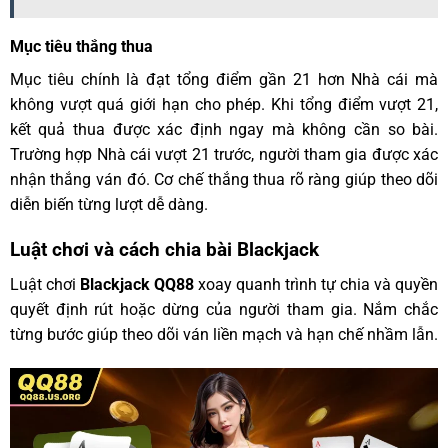
Mục tiêu thắng thua
Mục tiêu chính là đạt tổng điểm gần 21 hơn Nhà cái mà
không vượt quá giới hạn cho phép. Khi tổng điểm vượt 21,
kết quả thua được xác định ngay mà không cần so bài.
Trường hợp Nhà cái vượt 21 trước, người tham gia được xác
nhận thắng ván đó. Cơ chế thắng thua rõ ràng giúp theo dõi
diễn biến từng lượt dễ dàng.
Luật chơi và cách chia bài Blackjack
Luật chơi
Blackjack QQ88
xoay quanh trình tự chia và quyền
quyết định rút hoặc dừng của người tham gia. Nắm chắc
từng bước giúp theo dõi ván liền mạch và hạn chế nhầm lẫn.