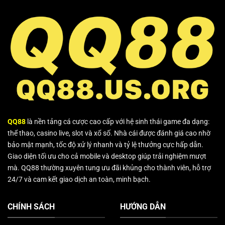
QQ88
là nền tảng cá cược cao cấp với hệ sinh thái game đa dạng:
thể thao, casino live, slot và xổ số. Nhà cái được đánh giá cao nhờ
bảo mật mạnh, tốc độ xử lý nhanh và tỷ lệ thưởng cực hấp dẫn.
Giao diện tối ưu cho cả mobile và desktop giúp trải nghiệm mượt
mà. QQ88 thường xuyên tung ưu đãi khủng cho thành viên, hỗ trợ
24/7 và cam kết giao dịch an toàn, minh bạch.
CHÍNH SÁCH
HƯỚNG DẪN