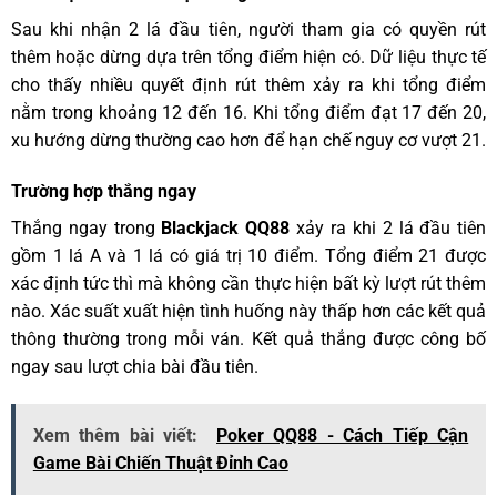
Sau khi nhận 2 lá đầu tiên, người tham gia có quyền rút
thêm hoặc dừng dựa trên tổng điểm hiện có. Dữ liệu thực tế
cho thấy nhiều quyết định rút thêm xảy ra khi tổng điểm
nằm trong khoảng 12 đến 16. Khi tổng điểm đạt 17 đến 20,
xu hướng dừng thường cao hơn để hạn chế nguy cơ vượt 21.
Trường hợp thắng ngay
Thắng ngay trong
Blackjack QQ88
xảy ra khi 2 lá đầu tiên
gồm 1 lá A và 1 lá có giá trị 10 điểm. Tổng điểm 21 được
xác định tức thì mà không cần thực hiện bất kỳ lượt rút thêm
nào. Xác suất xuất hiện tình huống này thấp hơn các kết quả
thông thường trong mỗi ván. Kết quả thắng được công bố
ngay sau lượt chia bài đầu tiên.
Xem thêm bài viết:
Poker QQ88 - Cách Tiếp Cận
Game Bài Chiến Thuật Đỉnh Cao