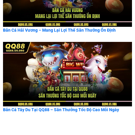
Bắn Cá Hải Vương – Mang Lại Lợi Thế Săn Thưởng Ổn Định
Bắn Cá Tây Du Tại QQ88 – Săn Thưởng Tốc Độ Cao Mỗi Ngày