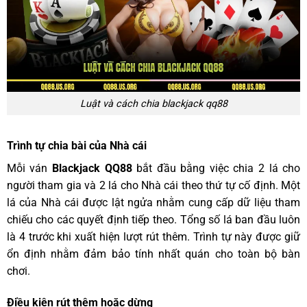
Luật và cách chia blackjack qq88
Trình tự chia bài của Nhà cái
Mỗi ván
Blackjack QQ88
bắt đầu bằng việc chia 2 lá cho
người tham gia và 2 lá cho Nhà cái theo thứ tự cố định. Một
lá của Nhà cái được lật ngửa nhằm cung cấp dữ liệu tham
chiếu cho các quyết định tiếp theo. Tổng số lá ban đầu luôn
là 4 trước khi xuất hiện lượt rút thêm. Trình tự này được giữ
ổn định nhằm đảm bảo tính nhất quán cho toàn bộ bàn
chơi.
Điều kiện rút thêm hoặc dừng